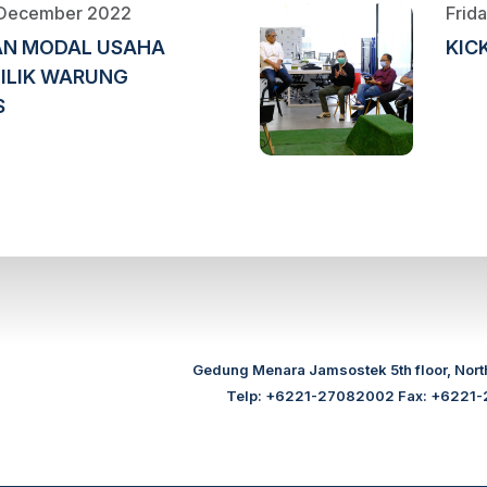
 December 2022
Frid
AN MODAL USAHA
KIC
ILIK WARUNG
S
Gedung Menara Jamsostek 5th floor, North
Telp: +6221-27082002 Fax: +6221-