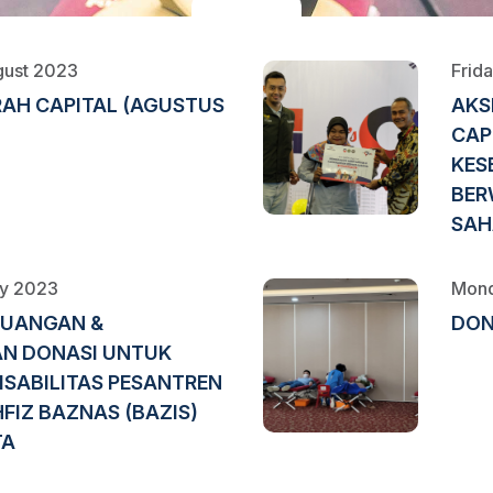
ugust 2023
Frid
AH CAPITAL (AGUSTUS
AKS
CAP
KES
BER
SAH
ay 2023
Mond
KEUANGAN &
DON
N DONASI UNTUK
ISABILITAS PESANTREN
HFIZ BAZNAS (BAZIS)
TA