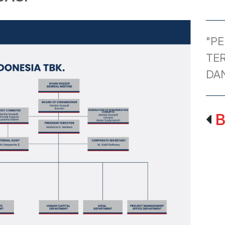
"P
TER
DA
B